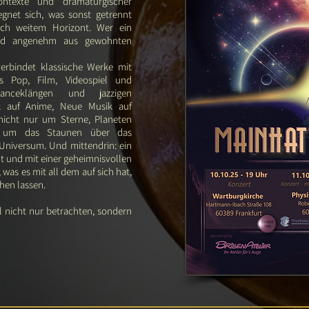
ontexte und dramaturgischer
egnet sich, was sonst getrennt
och weitem Horizont. Wer ein
wird angenehm aus gewohnten
verbindet klassische Werke mit
s Pop, Film, Videospiel und
sanceklängen und jazzigen
ik auf Anime, Neue Musik auf
 nicht nur um Sterne, Planeten
h um das Staunen über das
Universum. Und mittendrin: ein
cht und mit einer geheimnisvollen
 was es mit all dem auf sich hat,
hen lassen.
l nicht nur betrachten, sondern