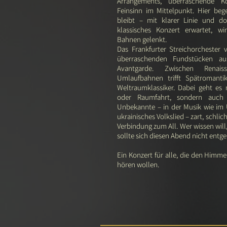
Arrangements, überraschende K
Feinsinn im Mittelpunkt. Hier beg
bleibt – mit klarer Linie und d
klassisches Konzert erwartet, 
Bahnen gelenkt.
Das Frankfurter Streichorchester 
überraschenden Fundstücken au
Avantgarde. Zwischen Renais
Umlaufbahnen trifft Spätromant
Weltraumklassiker. Dabei geht es
oder Raumfahrt, sondern auc
Unbekannte – in der Musik wie im 
ukrainisches Volkslied – zart, schli
Verbindung zum All. Wer wissen will,
sollte sich diesen Abend nicht entge
Ein Konzert für alle, die den Himme
hören wollen.