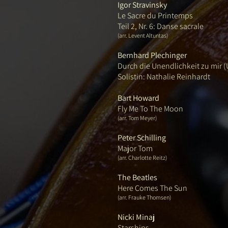
Igor Stravinsky
Le Sacre du Printemps
Teil 2, Nr. 6: Danse sacrale
(arr. Levent Altuntas)
Bernhard Plechinger
Durch die Unendlichkeit zu mir (
Solistin: Nathalie Reinhardt
Bart Howard
Fly Me To The Moon
(arr. Tom Meyer)
Peter Schilling
Major Tom
(arr. Charlotte Reitz)
The Beatles
Here Comes The Sun
(arr. Frauke Thomsen)
Nicki Minaj
Starships