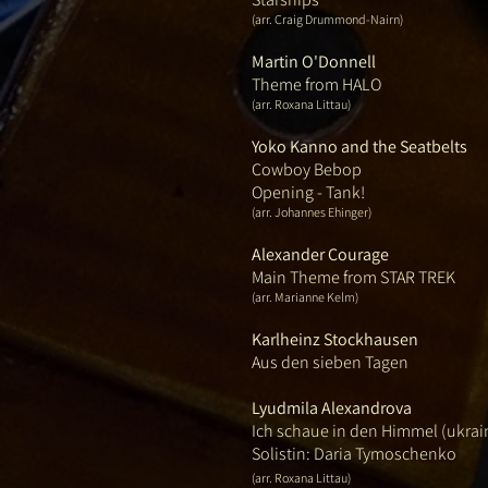
(arr. Craig Drummond-Nairn)
Martin O'Donnell
Theme from HALO
(arr. Roxana Littau)
Yoko Kanno and the Seatbelts
Cowboy Bebop
Opening - Tank!
(arr. Johannes Ehinger)
Alexander Courage
Main Theme from STAR TREK
(arr. Marianne Kelm)
Karlheinz Stockhausen
Aus den sieben Tagen
Lyudmila Alexandrova
Ich schaue in den Himmel (ukrai
Solistin: Daria Tymoschenko
(arr. Roxana Littau)